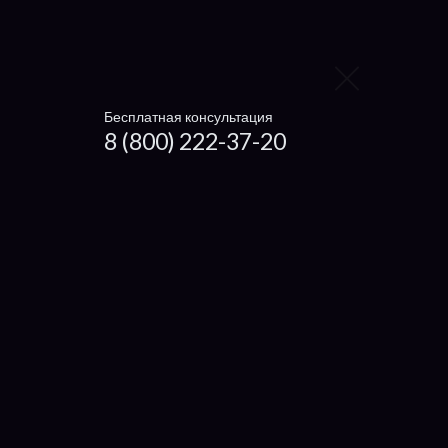
Samsung
Asus
Acer
Бесплатная консультация
8 (800) 222-37-20
Lenovo
Dell
Fujitsu
MSI
Sony
Toshiba
Panasonic
LG