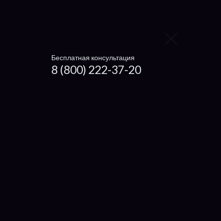
IRU
Packard Bell
eMachine
Бесплатная консультация
Prestigio
8 (800) 222-37-20
4Good
Digma
Irbis
Xiaomi
Haier
Microsoft
Dexp