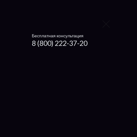
Getac
Dexp
Бесплатная консультация
Microsoft
8 (800) 222-37-20
Haier
Xiaomi
Irbis
Digma
4Good
Prestigio
eMachine