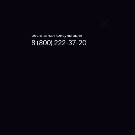
IRU
Compaq
Alienware
Бесплатная консультация
Viewsonic
8 (800) 222-37-20
Gigabyte
HP
LG
Panasonic
Toshiba
Sony
MSI