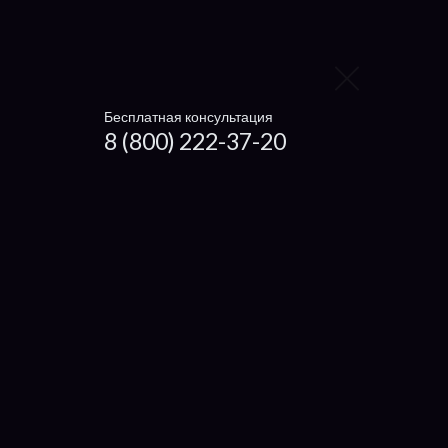
Haier
Xiaomi
Irbis
Бесплатная консультация
8 (800) 222-37-20
Digma
4Good
Prestigio
eMachine
Packard Bell
IRU
Compaq