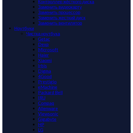
Контроллер жёсткого диска
Заменить видеокарту
Заменить процессор
Заменить жесткий диск
Заменить вентилятор
Ноутбуки
Чистка ноутбука
Getac
Dexp
Microsoft
Haier
Xiaomi
Irbis
Digma
4Good
Prestigio
eMachine
Packard Bell
IRU
Compaq
Alienware
Viewsonic
Gigabyte
HP
LG