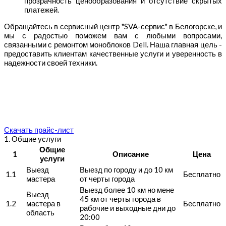
прозрачность ценообразования и отсутствие скрытых
платежей.
Обращайтесь в сервисный центр "SVA-сервис" в Белогорске, и
мы с радостью поможем вам с любыми вопросами,
связанными с ремонтом моноблоков Dell. Наша главная цель -
предоставить клиентам качественные услуги и уверенность в
надежности своей техники.
Скачать прайс-лист
1. Общие услуги
Общие
1
Описание
Цена
услуги
Выезд
Выезд по городу и до 10 км
1.1
Бесплатно
мастера
от черты города
Выезд более 10 км но мене
Выезд
45 км от черты города в
1.2
мастера в
Бесплатно
рабочие и выходные дни до
область
20:00