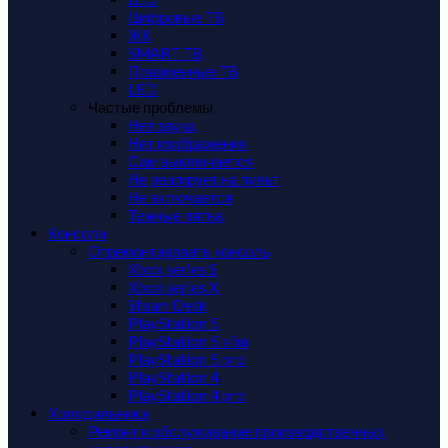
Цифровые ТВ
ЖК
SMART ТВ
Плазменные ТВ
LED
Частые проблемы
Нет звука
Нет изображения
Сам выключается
Не реагирует на пульт
Не включается
Темные пятна
Консоли
Отремонтировать консоль
Xbox series S
Xbox series X
Steam Desk
PlayStation 5
PlayStation 5 slim
PlayStation 5 pro
PlayStation 4
PlayStation 4 pro
Холодильники
Ремонт и обслуживание производственных