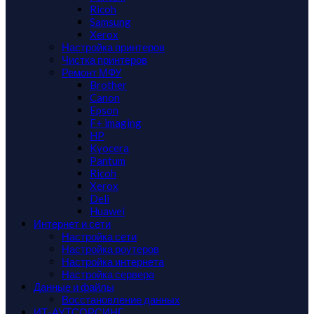
Ricoh
Samsung
Xerox
Настройка принтеров
Чистка принтеров
Ремонт МФУ
Brother
Canon
Epson
F+ imaging
HP
Kyocera
Pantum
Ricoh
Xerox
Deli
Huawei
Интернет и сети
Настройка сети
Настройка роутеров
Настройка интернета
Настройка сервера
Данные и файлы
Восстановление данных
ИТ-АУТСОРСИНГ