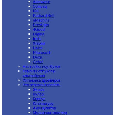
Alienware
Compaq
IRU
Packard Bell
eMachine
Prestigio
4Good
Digma
Irbis
Xiaomi
Haier
Microsoft
Dexp
Getac
Настройка ноутбуков
Ремонт нетбуков и
ультрабуков
Установка драйверов
Что отремонтировать
Экран
Кулер
Корпус
Клавиатуру
Аккумулятор
Мультиконтроллер