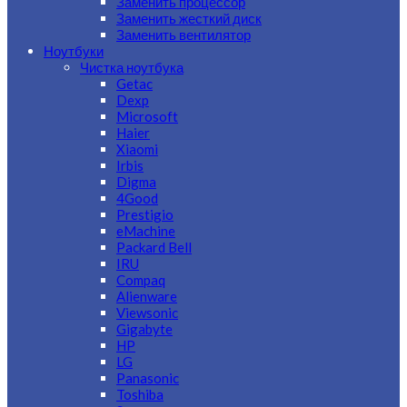
Заменить процессор
Заменить жесткий диск
Заменить вентилятор
Ноутбуки
Чистка ноутбука
Getac
Dexp
Microsoft
Haier
Xiaomi
Irbis
Digma
4Good
Prestigio
eMachine
Packard Bell
IRU
Compaq
Alienware
Viewsonic
Gigabyte
HP
LG
Panasonic
Toshiba