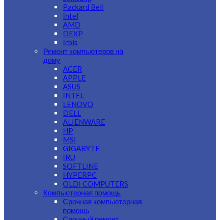
Packard Bell
Intel
AMD
DEXP
Irbis
Ремонт компьютеров на
дому
ACER
APPLE
ASUS
INTEL
LENOVO
DELL
ALIENWARE
HP
MSI
GIGABYTE
IRU
SOFTLINE
HYPERPC
OLDI COMPUTERS
Компьютерная помощь
Срочная компьютерная
помощь
Срочный ремонт