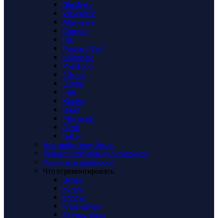
Gigabyte
Viewsonic
Alienware
Compaq
IRU
Packard Bell
eMachine
Prestigio
4Good
Digma
Irbis
Xiaomi
Haier
Microsoft
Dexp
Getac
Настройка ноутбуков
Ремонт нетбуков и ультрабуков
Установка драйверов
Что отремонтировать
Экран
Кулер
Корпус
Клавиатуру
Аккумулятор