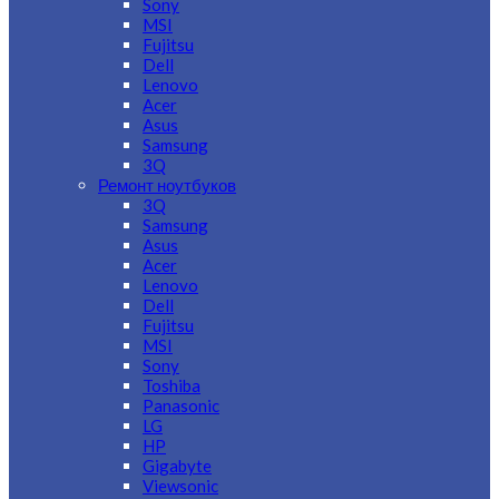
Sony
MSI
Fujitsu
Dell
Lenovo
Acer
Asus
Samsung
3Q
Ремонт ноутбуков
3Q
Samsung
Asus
Acer
Lenovo
Dell
Fujitsu
MSI
Sony
Toshiba
Panasonic
LG
HP
Gigabyte
Viewsonic