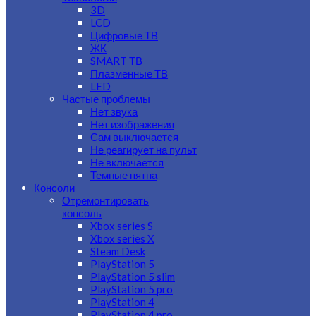
3D
LCD
Цифровые ТВ
ЖК
SMART ТВ
Плазменные ТВ
LED
Частые проблемы
Нет звука
Нет изображения
Сам выключается
Не реагирует на пульт
Не включается
Темные пятна
Консоли
Отремонтировать
консоль
Xbox series S
Xbox series X
Steam Desk
PlayStation 5
PlayStation 5 slim
PlayStation 5 pro
PlayStation 4
PlayStation 4 pro