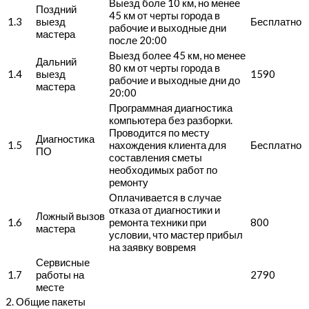
Выезд боле 10 км, но менее
Поздний
45 км от черты города в
1.3
выезд
Бесплатно
рабочие и выходные дни
мастера
после 20:00
Выезд более 45 км, но менее
Дальний
80 км от черты города в
1.4
выезд
1590
рабочие и выходные дни до
мастера
20:00
Программная диагностика
компьютера без разборки.
Проводится по месту
Диагностика
1.5
нахождения клиента для
Бесплатно
ПО
составления сметы
необходимых работ по
ремонту
Оплачивается в случае
отказа от диагностики и
Ложный вызов
1.6
ремонта техники при
800
мастера
условии, что мастер прибыл
на заявку вовремя
Сервисные
1.7
работы на
2790
месте
2. Общие пакеты