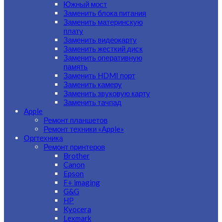
Южный мост
Заменить блока питания
Заменить материнскую
плату
Заменить видеокарту
Заменить жесткий диск
Заменить оперативную
память
Заменить HDMI порт
Заменить камеру
Заменить звуковую карту
Заменить тачпад
Apple
Ремонт планшетов
Ремонт техники «Apple»
Оргтехника
Ремонт принтеров
Brother
Canon
Epson
F+ imaging
G&G
HP
Kyocera
Lexmark