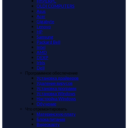
HYPERPC
OLDI COMPUTERS
Asus
Acer
Gigabyte
Lenovo
HP
Samsung
Packard Bell
Intel
AMD
DEXP
Irbis
Dell
Программное обеспечение
Установка драйверов
Удаление вирусов
Установка программ
Установка Windows
Настройка Windows
Обучение
Что отремонтировать
Материнскую плату
Блока питания
Видеокарту