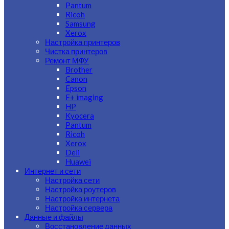
Pantum
Ricoh
Samsung
Xerox
Настройка принтеров
Чистка принтеров
Ремонт МФУ
Brother
Canon
Epson
F+ imaging
HP
Kyocera
Pantum
Ricoh
Xerox
Deli
Huawei
Интернет и сети
Настройка сети
Настройка роутеров
Настройка интернета
Настройка сервера
Данные и файлы
Восстановление данных