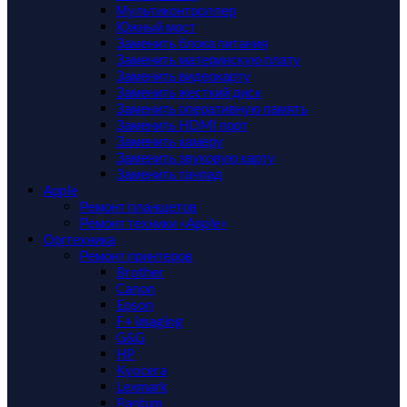
Мультиконтроллер
Южный мост
Заменить блока питания
Заменить материнскую плату
Заменить видеокарту
Заменить жесткий диск
Заменить оперативную память
Заменить HDMI порт
Заменить камеру
Заменить звуковую карту
Заменить тачпад
Apple
Ремонт планшетов
Ремонт техники «Apple»
Оргтехника
Ремонт принтеров
Brother
Canon
Epson
F+ imaging
G&G
HP
Kyocera
Lexmark
Pantum