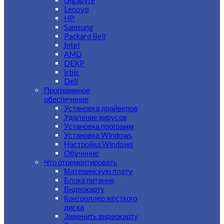
Gigabyte
Lenovo
HP
Samsung
Packard Bell
Intel
AMD
DEXP
Irbis
Dell
Программное
обеспечение
Установка драйверов
Удаление вирусов
Установка программ
Установка Windows
Настройка Windows
Обучение
Что отремонтировать
Материнскую плату
Блока питания
Видеокарту
Контроллер жёсткого
диска
Заменить видеокарту