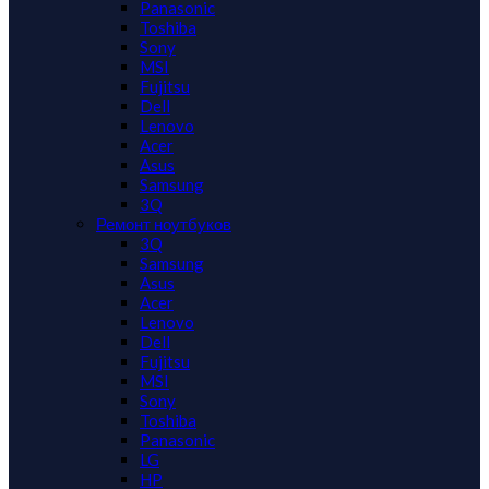
Panasonic
Toshiba
Sony
MSI
Fujitsu
Dell
Lenovo
Acer
Asus
Samsung
3Q
Ремонт ноутбуков
3Q
Samsung
Asus
Acer
Lenovo
Dell
Fujitsu
MSI
Sony
Toshiba
Panasonic
LG
HP