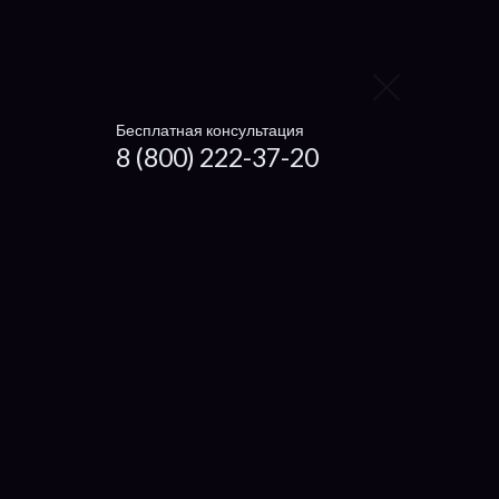
Xiaomi
Haier
Microsoft
Бесплатная консультация
8 (800) 222-37-20
Dexp
Getac
Настройка ноутбуков
Ремонт нетбуков и ультрабуков
Установка драйверов
Что отремонтировать
Экран
Кулер