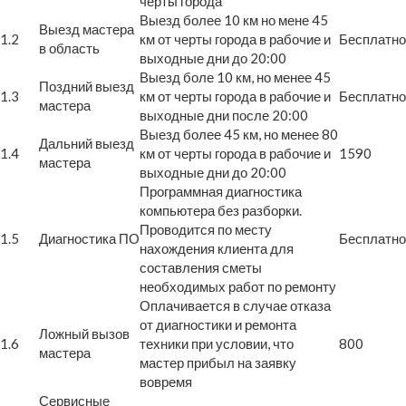
черты города
Выезд более 10 км но мене 45
Выезд мастера
1.2
км от черты города в рабочие и
Бесплатно
в область
выходные дни до 20:00
Выезд боле 10 км, но менее 45
Поздний выезд
1.3
км от черты города в рабочие и
Бесплатно
мастера
выходные дни после 20:00
Выезд более 45 км, но менее 80
Дальний выезд
1.4
км от черты города в рабочие и
1590
мастера
выходные дни до 20:00
Программная диагностика
компьютера без разборки.
Проводится по месту
1.5
Диагностика ПО
Бесплатно
нахождения клиента для
составления сметы
необходимых работ по ремонту
Оплачивается в случае отказа
от диагностики и ремонта
Ложный вызов
1.6
техники при условии, что
800
мастера
мастер прибыл на заявку
вовремя
Сервисные