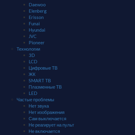
Daewoo
Elenberg
Erisson
Funai
Hyundai
JVC
Pioneer
Технологии
3D
LCD
Цифровые ТВ
ЖК
SMART ТВ
Плазменные ТВ
LED
Частые проблемы
Нет звука
Нет изображения
Сам выключается
Не реагирует на пульт
Не включается