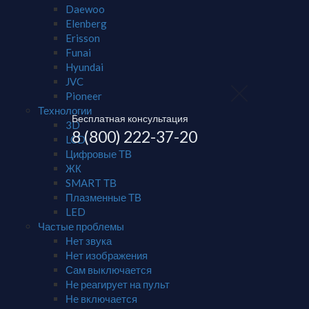
Daewoo
Elenberg
Erisson
Funai
Hyundai
JVC
Pioneer
Технологии
Бесплатная консультация
3D
8 (800) 222-37-20
LCD
Цифровые ТВ
ЖК
SMART ТВ
Плазменные ТВ
LED
Частые проблемы
Нет звука
Нет изображения
Сам выключается
Не реагирует на пульт
Не включается