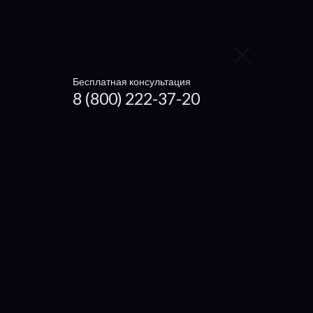
Блока питания
Видеокарту
Контроллер жёсткого диска
Бесплатная консультация
8 (800) 222-37-20
Заменить видеокарту
Заменить процессор
Заменить жесткий диск
Заменить вентилятор
Ноутбуки
Чистка ноутбука
Getac
Dexp