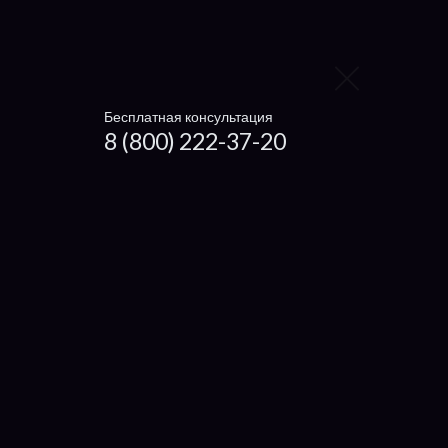
Irbis
Xiaomi
Haier
Бесплатная консультация
8 (800) 222-37-20
Microsoft
Dexp
Getac
Настройка ноутбуков
Ремонт нетбуков и ультрабуков
Установка драйверов
Что отремонтировать
Экран