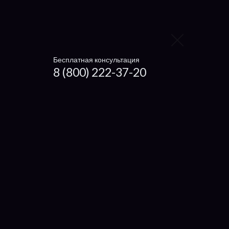
Haier
Microsoft
Dexp
Бесплатная консультация
8 (800) 222-37-20
Getac
Настройка ноутбуков
Ремонт нетбуков и ультрабуков
Установка драйверов
Что отремонтировать
Экран
Кулер
Корпус