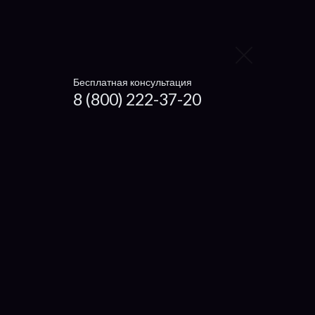
Xiaomi
Irbis
Digma
Бесплатная консультация
8 (800) 222-37-20
4Good
Prestigio
eMachine
Packard Bell
IRU
Compaq
Alienware
Viewsonic