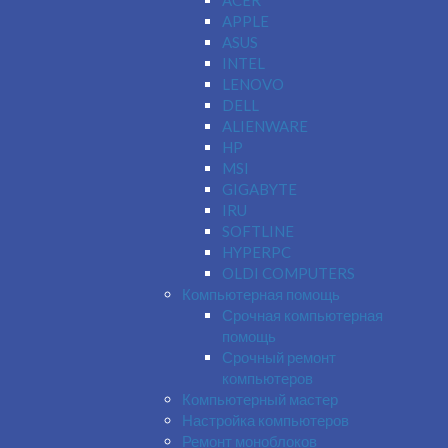
ACER
APPLE
ASUS
INTEL
LENOVO
DELL
ALIENWARE
HP
MSI
GIGABYTE
IRU
SOFTLINE
HYPERPC
OLDI COMPUTERS
Компьютерная помощь
Срочная компьютерная
помощь
Срочный ремонт
компьютеров
Компьютерный мастер
Настройка компьютеров
Ремонт моноблоков