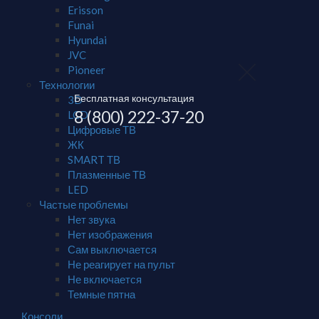
Erisson
Funai
Hyundai
JVC
Pioneer
Технологии
Бесплатная консультация
3D
8 (800) 222-37-20
LCD
Цифровые ТВ
ЖК
SMART ТВ
Плазменные ТВ
LED
Частые проблемы
Нет звука
Нет изображения
Сам выключается
Не реагирует на пульт
Не включается
Темные пятна
Консоли