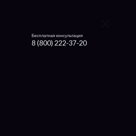
Заменить жесткий диск
Заменить вентилятор
Ноутбуки
Бесплатная консультация
Чистка ноутбука
8 (800) 222-37-20
Getac
Dexp
Microsoft
Haier
Xiaomi
Irbis
Digma