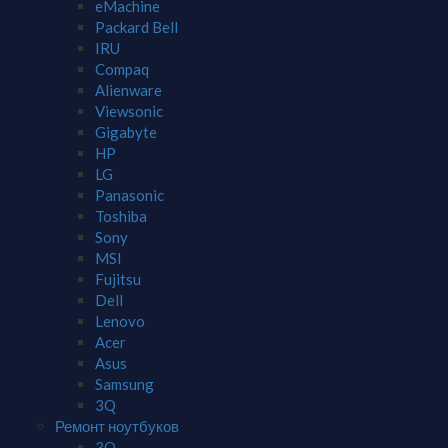
eMachine
Packard Bell
IRU
Compaq
Alienware
Viewsonic
Gigabyte
HP
LG
Panasonic
Toshiba
Sony
MSI
Fujitsu
Dell
Lenovo
Acer
Asus
Samsung
3Q
Ремонт ноутбуков
3Q