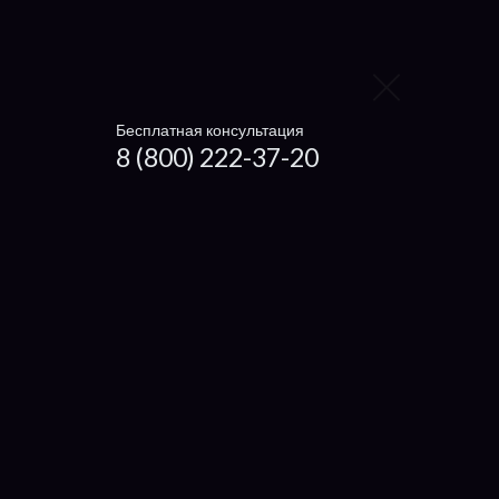
eMachine
Prestigio
4Good
Бесплатная консультация
Digma
8 (800) 222-37-20
Irbis
Xiaomi
Haier
Microsoft
Dexp
Getac
Настройка ноутбуков